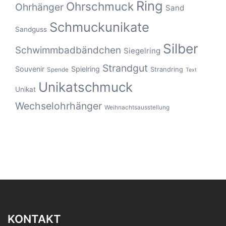
Ring
Ohrschmuck
Ohrhänger
Sand
Schmuckunikate
Sandguss
Silber
Schwimmbadbändchen
Siegelring
Strandgut
Souvenir
Spielring
Strandring
Spende
Text
Unikatschmuck
Unikat
Wechselohrhänger
Weihnachtsausstellung
KONTAKT