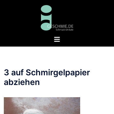
Zum
Inhalt
springen
Menü
umschalten
3 auf Schmirgelpapier
abziehen