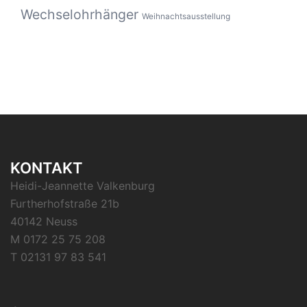
Wechselohrhänger
Weihnachtsausstellung
KONTAKT
Heidi-Jeannette Valkenburg
Furtherhofstraße 21b
40142 Neuss
M 0172 25 75 208
T 02131 97 83 541