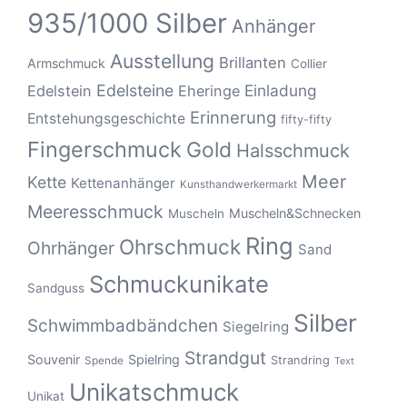
935/1000 Silber
Anhänger
Ausstellung
Brillanten
Armschmuck
Collier
Edelsteine
Einladung
Edelstein
Eheringe
Erinnerung
Entstehungsgeschichte
fifty-fifty
Fingerschmuck
Gold
Halsschmuck
Meer
Kette
Kettenanhänger
Kunsthandwerkermarkt
Meeresschmuck
Muscheln&Schnecken
Muscheln
Ring
Ohrschmuck
Ohrhänger
Sand
Schmuckunikate
Sandguss
Silber
Schwimmbadbändchen
Siegelring
Strandgut
Souvenir
Spielring
Strandring
Spende
Text
Unikatschmuck
Unikat