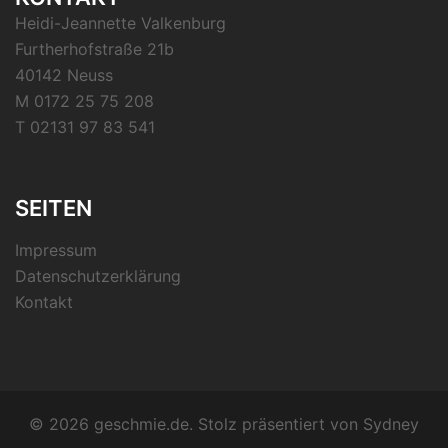
Heidi-Jeannette Valkenburg
Furtherhofstraße 21b
40142 Neuss
M 0172 25 75 208
T 02131 97 83 541
SEITEN
Impressum
Datenschutzerklärung
Kontakt
© 2026 geschmie.de. Stolz präsentiert von
Sydney