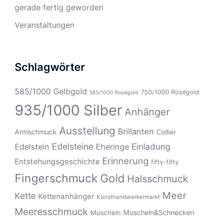
gerade fertig geworden
Veranstaltungen
Schlagwörter
585/1000 Gelbgold
750/1000 Roségold
585/1000 Roségold
935/1000 Silber
Anhänger
Ausstellung
Brillanten
Armschmuck
Collier
Edelsteine
Einladung
Edelstein
Eheringe
Erinnerung
Entstehungsgeschichte
fifty-fifty
Fingerschmuck
Gold
Halsschmuck
Meer
Kette
Kettenanhänger
Kunsthandwerkermarkt
Meeresschmuck
Muscheln&Schnecken
Muscheln