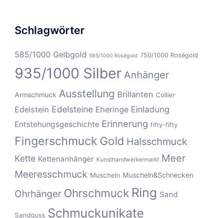
Schlagwörter
585/1000 Gelbgold
750/1000 Roségold
585/1000 Roségold
935/1000 Silber
Anhänger
Ausstellung
Brillanten
Armschmuck
Collier
Edelsteine
Einladung
Edelstein
Eheringe
Erinnerung
Entstehungsgeschichte
fifty-fifty
Fingerschmuck
Gold
Halsschmuck
Meer
Kette
Kettenanhänger
Kunsthandwerkermarkt
Meeresschmuck
Muscheln&Schnecken
Muscheln
Ring
Ohrschmuck
Ohrhänger
Sand
Schmuckunikate
Sandguss