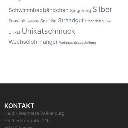
Silber
Schwimmbadbändchen
Siegelring
Strandgut
Souvenir
Spielring
Strandring
Spende
Text
Unikatschmuck
Unikat
Wechselohrhänger
Weihnachtsausstellung
KONTAKT
Heidi-Jeannette Valkenburg
Furtherhofstraße 21b