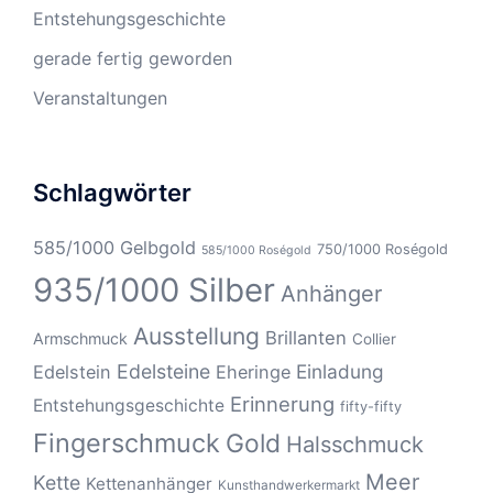
Entstehungsgeschichte
gerade fertig geworden
Veranstaltungen
Schlagwörter
585/1000 Gelbgold
750/1000 Roségold
585/1000 Roségold
935/1000 Silber
Anhänger
Ausstellung
Brillanten
Armschmuck
Collier
Edelsteine
Einladung
Edelstein
Eheringe
Erinnerung
Entstehungsgeschichte
fifty-fifty
Fingerschmuck
Gold
Halsschmuck
Meer
Kette
Kettenanhänger
Kunsthandwerkermarkt