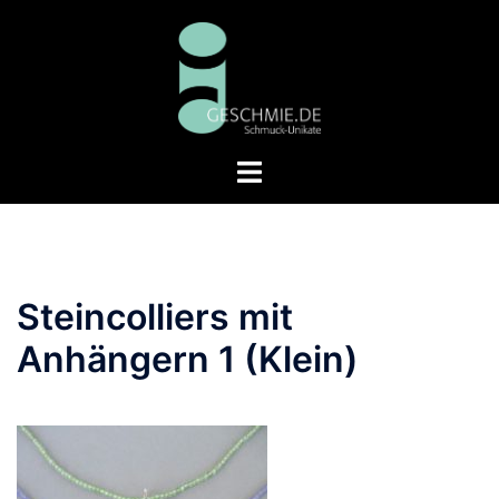
Zum
Inhalt
springen
Menü
umschalten
Steincolliers mit
Anhängern 1 (Klein)