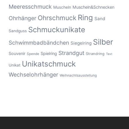
Meeresschmuck
Muscheln&Schnecken
Muscheln
Ring
Ohrschmuck
Ohrhänger
Sand
Schmuckunikate
Sandguss
Silber
Schwimmbadbändchen
Siegelring
Strandgut
Souvenir
Spielring
Strandring
Spende
Text
Unikatschmuck
Unikat
Wechselohrhänger
Weihnachtsausstellung