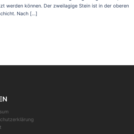
tzt werden können. Der zweilagige Stein ist in der oberen
schicht. Nach […]
EN
ssum
chutzerklärung
t