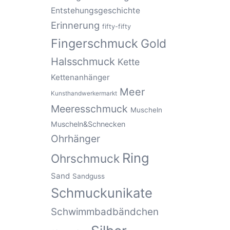
Entstehungsgeschichte
Erinnerung
fifty-fifty
Fingerschmuck
Gold
Halsschmuck
Kette
Kettenanhänger
Meer
Kunsthandwerkermarkt
Meeresschmuck
Muscheln
Muscheln&Schnecken
Ohrhänger
Ring
Ohrschmuck
Sand
Sandguss
Schmuckunikate
Schwimmbadbändchen