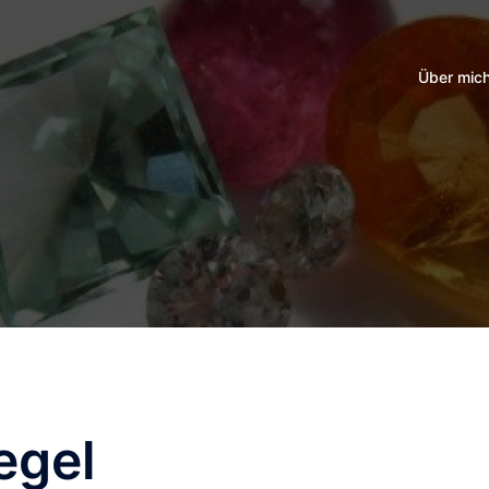
Über mic
egel