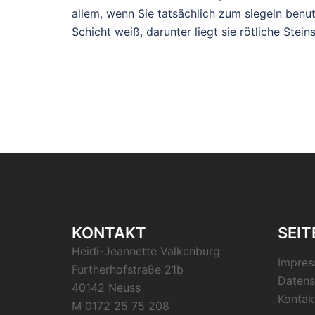
allem, wenn Sie tatsächlich zum siegeln benu
Schicht weiß, darunter liegt sie rötliche Stein
KONTAKT
SEIT
Heidi-Jeannette Valkenburg
Impre
Furtherhofstraße 21b
Datens
40142 Neuss
Kontak
M 0172 25 75 208