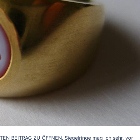
N BEITRAG ZU ÖFFNEN. Siegelringe mag ich sehr, vor