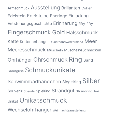
Ausstellung
Brillanten
Armschmuck
Collier
Edelsteine
Einladung
Edelstein
Eheringe
Erinnerung
Entstehungsgeschichte
fifty-fifty
Fingerschmuck
Gold
Halsschmuck
Meer
Kette
Kettenanhänger
Kunsthandwerkermarkt
Meeresschmuck
Muscheln&Schnecken
Muscheln
Ring
Ohrschmuck
Ohrhänger
Sand
Schmuckunikate
Sandguss
Silber
Schwimmbadbändchen
Siegelring
Strandgut
Souvenir
Spielring
Strandring
Spende
Text
Unikatschmuck
Unikat
Wechselohrhänger
Weihnachtsausstellung