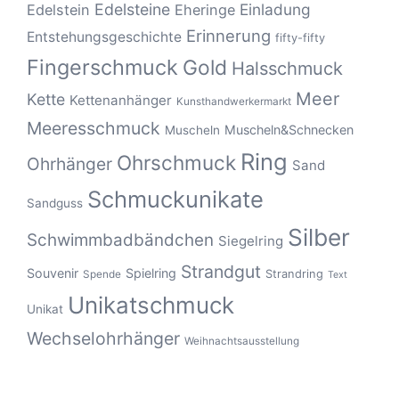
Edelsteine
Einladung
Edelstein
Eheringe
Erinnerung
Entstehungsgeschichte
fifty-fifty
Fingerschmuck
Gold
Halsschmuck
Meer
Kette
Kettenanhänger
Kunsthandwerkermarkt
Meeresschmuck
Muscheln&Schnecken
Muscheln
Ring
Ohrschmuck
Ohrhänger
Sand
Schmuckunikate
Sandguss
Silber
Schwimmbadbändchen
Siegelring
Strandgut
Souvenir
Spielring
Strandring
Spende
Text
Unikatschmuck
Unikat
Wechselohrhänger
Weihnachtsausstellung