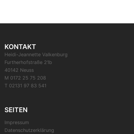
KONTAKT
Heidi-Jeannette Valkenburg
Furtherhofstraße 21b
40142 Neuss
M 0172 25 75 208
T 02131 97 83 541
SEITEN
Impressum
Datenschutzerklärung