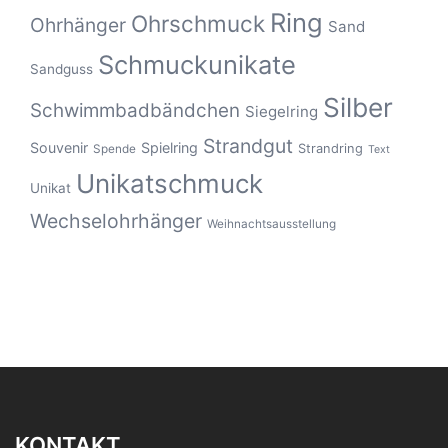
Ring
Ohrschmuck
Ohrhänger
Sand
Schmuckunikate
Sandguss
Silber
Schwimmbadbändchen
Siegelring
Strandgut
Souvenir
Spielring
Strandring
Spende
Text
Unikatschmuck
Unikat
Wechselohrhänger
Weihnachtsausstellung
KONTAKT