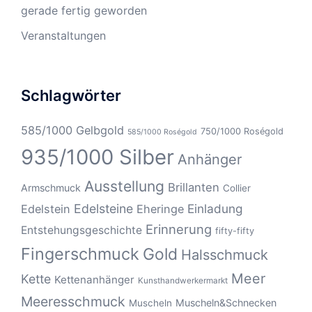
gerade fertig geworden
Veranstaltungen
Schlagwörter
585/1000 Gelbgold
750/1000 Roségold
585/1000 Roségold
935/1000 Silber
Anhänger
Ausstellung
Brillanten
Armschmuck
Collier
Edelsteine
Einladung
Edelstein
Eheringe
Erinnerung
Entstehungsgeschichte
fifty-fifty
Fingerschmuck
Gold
Halsschmuck
Meer
Kette
Kettenanhänger
Kunsthandwerkermarkt
Meeresschmuck
Muscheln&Schnecken
Muscheln