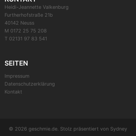
Heidi-Jeannette Valkenburg
Furtherhofstraße 21b
40142 Neuss
M 0172 25 75 208
T 02131 97 83 541
SEITEN
Impressum
Datenschutzerklärung
Kontakt
© 2026 geschmie.de. Stolz präsentiert von
Sydney