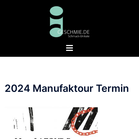
Zum
Inhalt
springen
Menü
umschalten
2024 Manufaktour Termin