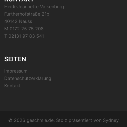
Heidi-Jeannette Valkenburg
Furtherhofstraße 21b
40142 Neuss
M 0172 25 75 208
T 02131 97 83 541
SEITEN
Impressum
Datenschutzerklärung
Kontakt
© 2026 geschmie.de. Stolz präsentiert von
Sydney