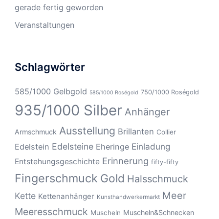
gerade fertig geworden
Veranstaltungen
Schlagwörter
585/1000 Gelbgold
750/1000 Roségold
585/1000 Roségold
935/1000 Silber
Anhänger
Ausstellung
Brillanten
Armschmuck
Collier
Edelsteine
Einladung
Edelstein
Eheringe
Erinnerung
Entstehungsgeschichte
fifty-fifty
Fingerschmuck
Gold
Halsschmuck
Meer
Kette
Kettenanhänger
Kunsthandwerkermarkt
Meeresschmuck
Muscheln&Schnecken
Muscheln