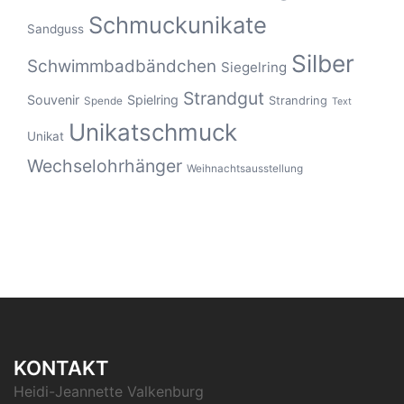
Schmuckunikate
Sandguss
Silber
Schwimmbadbändchen
Siegelring
Strandgut
Souvenir
Spielring
Strandring
Spende
Text
Unikatschmuck
Unikat
Wechselohrhänger
Weihnachtsausstellung
KONTAKT
Heidi-Jeannette Valkenburg