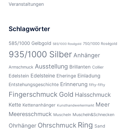
Veranstaltungen
Schlagwörter
585/1000 Gelbgold
750/1000 Roségold
585/1000 Roségold
935/1000 Silber
Anhänger
Ausstellung
Brillanten
Armschmuck
Collier
Edelsteine
Einladung
Edelstein
Eheringe
Erinnerung
Entstehungsgeschichte
fifty-fifty
Fingerschmuck
Gold
Halsschmuck
Meer
Kette
Kettenanhänger
Kunsthandwerkermarkt
Meeresschmuck
Muscheln&Schnecken
Muscheln
Ring
Ohrschmuck
Ohrhänger
Sand