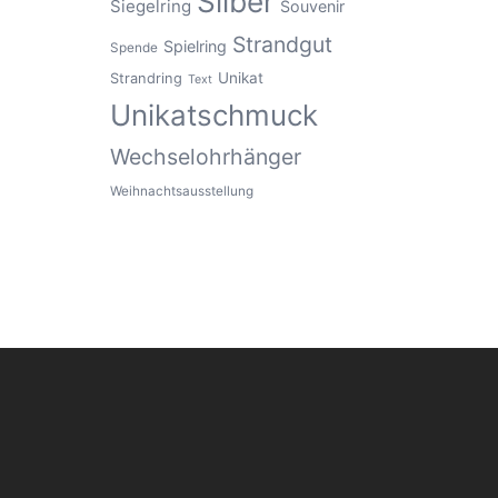
Silber
Siegelring
Souvenir
Strandgut
Spielring
Spende
Unikat
Strandring
Text
Unikatschmuck
Wechselohrhänger
Weihnachtsausstellung