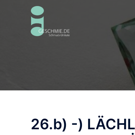
Zum
Inhalt
springen
26.b) -) LÄCH