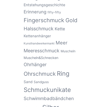
Entstehungsgeschichte
Erinnerung
fifty-fifty
Fingerschmuck
Gold
Halsschmuck
Kette
Kettenanhänger
Meer
Kunsthandwerkermarkt
Meeresschmuck
Muscheln
Muscheln&Schnecken
Ohrhänger
Ring
Ohrschmuck
Sand
Sandguss
Schmuckunikate
Schwimmbadbändchen