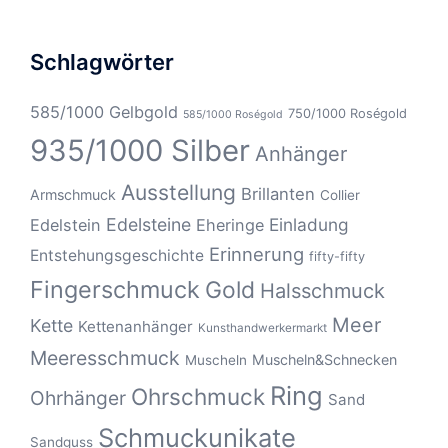
Schlagwörter
585/1000 Gelbgold
750/1000 Roségold
585/1000 Roségold
935/1000 Silber
Anhänger
Ausstellung
Brillanten
Armschmuck
Collier
Edelsteine
Einladung
Edelstein
Eheringe
Erinnerung
Entstehungsgeschichte
fifty-fifty
Fingerschmuck
Gold
Halsschmuck
Meer
Kette
Kettenanhänger
Kunsthandwerkermarkt
Meeresschmuck
Muscheln&Schnecken
Muscheln
Ring
Ohrschmuck
Ohrhänger
Sand
Schmuckunikate
Sandguss