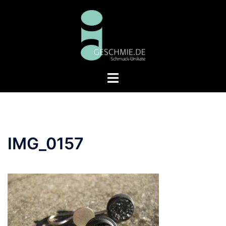
Zum
Inhalt
springen
Menü
umschalten
IMG_0157