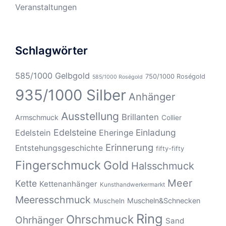
Veranstaltungen
Schlagwörter
585/1000 Gelbgold
750/1000 Roségold
585/1000 Roségold
935/1000 Silber
Anhänger
Ausstellung
Brillanten
Armschmuck
Collier
Edelsteine
Einladung
Edelstein
Eheringe
Erinnerung
Entstehungsgeschichte
fifty-fifty
Fingerschmuck
Gold
Halsschmuck
Meer
Kette
Kettenanhänger
Kunsthandwerkermarkt
Meeresschmuck
Muscheln&Schnecken
Muscheln
Ring
Ohrschmuck
Ohrhänger
Sand