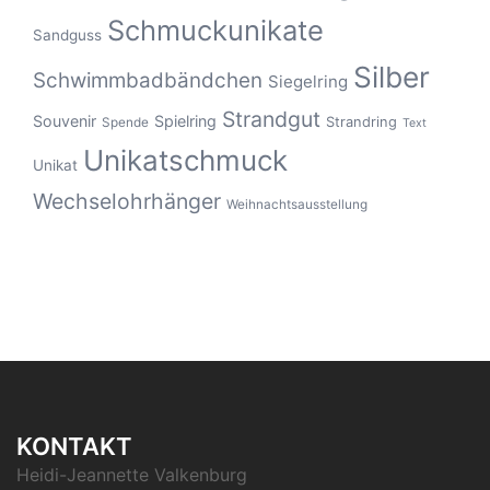
Schmuckunikate
Sandguss
Silber
Schwimmbadbändchen
Siegelring
Strandgut
Souvenir
Spielring
Strandring
Spende
Text
Unikatschmuck
Unikat
Wechselohrhänger
Weihnachtsausstellung
KONTAKT
Heidi-Jeannette Valkenburg