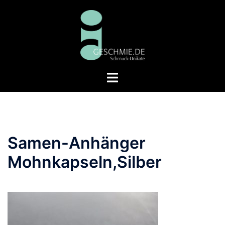
Zum
Inhalt
springen
Menü
umschalten
Samen-Anhänger
Mohnkapseln,Silber