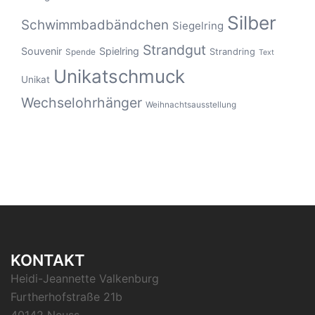
Silber
Schwimmbadbändchen
Siegelring
Strandgut
Souvenir
Spielring
Strandring
Spende
Text
Unikatschmuck
Unikat
Wechselohrhänger
Weihnachtsausstellung
KONTAKT
Heidi-Jeannette Valkenburg
Furtherhofstraße 21b