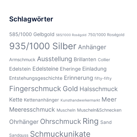
Schlagwörter
585/1000 Gelbgold
750/1000 Roségold
585/1000 Roségold
935/1000 Silber
Anhänger
Ausstellung
Brillanten
Armschmuck
Collier
Edelsteine
Einladung
Edelstein
Eheringe
Erinnerung
Entstehungsgeschichte
fifty-fifty
Fingerschmuck
Gold
Halsschmuck
Meer
Kette
Kettenanhänger
Kunsthandwerkermarkt
Meeresschmuck
Muscheln&Schnecken
Muscheln
Ring
Ohrschmuck
Ohrhänger
Sand
Schmuckunikate
Sandguss