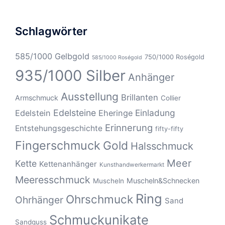
Schlagwörter
585/1000 Gelbgold
750/1000 Roségold
585/1000 Roségold
935/1000 Silber
Anhänger
Ausstellung
Brillanten
Armschmuck
Collier
Edelsteine
Einladung
Edelstein
Eheringe
Erinnerung
Entstehungsgeschichte
fifty-fifty
Fingerschmuck
Gold
Halsschmuck
Meer
Kette
Kettenanhänger
Kunsthandwerkermarkt
Meeresschmuck
Muscheln&Schnecken
Muscheln
Ring
Ohrschmuck
Ohrhänger
Sand
Schmuckunikate
Sandguss