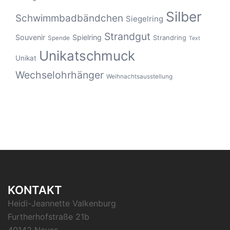
Silber
Schwimmbadbändchen
Siegelring
Strandgut
Souvenir
Spielring
Strandring
Spende
Text
Unikatschmuck
Unikat
Wechselohrhänger
Weihnachtsausstellung
KONTAKT
Heidi-Jeannette Valkenburg
Furtherhofstraße 21b