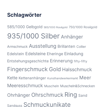
Schlagwörter
585/1000 Gelbgold
750/1000 Roségold
585/1000 Roségold
935/1000 Silber
Anhänger
Ausstellung
Brillanten
Armschmuck
Collier
Edelsteine
Einladung
Edelstein
Eheringe
Erinnerung
Entstehungsgeschichte
fifty-fifty
Fingerschmuck
Gold
Halsschmuck
Meer
Kette
Kettenanhänger
Kunsthandwerkermarkt
Meeresschmuck
Muscheln&Schnecken
Muscheln
Ring
Ohrschmuck
Ohrhänger
Sand
Schmuckunikate
Sandguss