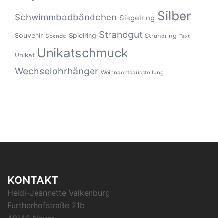
Silber
Schwimmbadbändchen
Siegelring
Strandgut
Souvenir
Spielring
Strandring
Spende
Text
Unikatschmuck
Unikat
Wechselohrhänger
Weihnachtsausstellung
KONTAKT
Heidi-Jeannette Valkenburg
Furtherhofstraße 21b