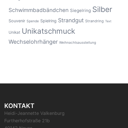
Silber
Schwimmbadbändchen
Siegelring
Strandgut
Souvenir
Spielring
Strandring
Spende
Text
Unikatschmuck
Unikat
Wechselohrhänger
Weihnachtsausstellung
KONTAKT
Heidi-Jeannette Valkenburg
Furtherhofstraße 21b