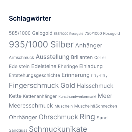
Schlagwörter
585/1000 Gelbgold
750/1000 Roségold
585/1000 Roségold
935/1000 Silber
Anhänger
Ausstellung
Brillanten
Armschmuck
Collier
Edelsteine
Einladung
Edelstein
Eheringe
Erinnerung
Entstehungsgeschichte
fifty-fifty
Fingerschmuck
Gold
Halsschmuck
Meer
Kette
Kettenanhänger
Kunsthandwerkermarkt
Meeresschmuck
Muscheln&Schnecken
Muscheln
Ring
Ohrschmuck
Ohrhänger
Sand
Schmuckunikate
Sandguss