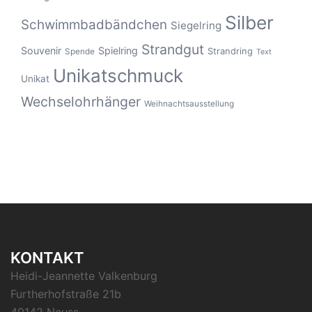
Silber
Schwimmbadbändchen
Siegelring
Strandgut
Souvenir
Spielring
Strandring
Spende
Text
Unikatschmuck
Unikat
Wechselohrhänger
Weihnachtsausstellung
KONTAKT
Heidi-Jeannette Valkenburg
Furtherhofstraße 21b