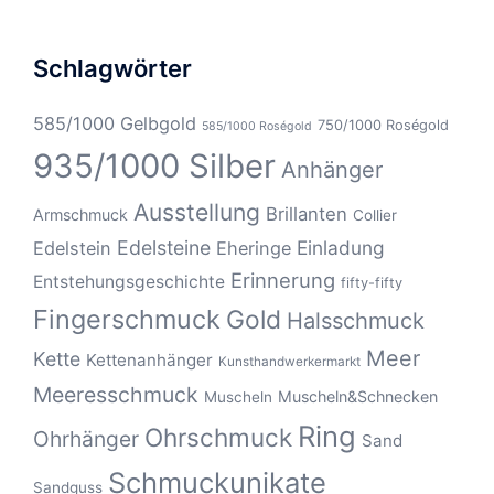
Schlagwörter
585/1000 Gelbgold
750/1000 Roségold
585/1000 Roségold
935/1000 Silber
Anhänger
Ausstellung
Brillanten
Armschmuck
Collier
Edelsteine
Einladung
Edelstein
Eheringe
Erinnerung
Entstehungsgeschichte
fifty-fifty
Fingerschmuck
Gold
Halsschmuck
Meer
Kette
Kettenanhänger
Kunsthandwerkermarkt
Meeresschmuck
Muscheln&Schnecken
Muscheln
Ring
Ohrschmuck
Ohrhänger
Sand
Schmuckunikate
Sandguss