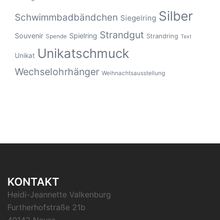
Silber
Schwimmbadbändchen
Siegelring
Strandgut
Souvenir
Spielring
Strandring
Spende
Text
Unikatschmuck
Unikat
Wechselohrhänger
Weihnachtsausstellung
KONTAKT
Heidi-Jeannette Valkenburg
Furtherhofstraße 21b