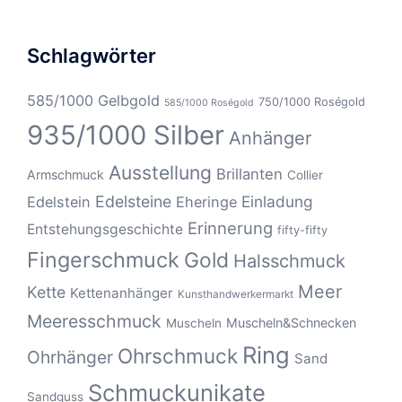
Schlagwörter
585/1000 Gelbgold
750/1000 Roségold
585/1000 Roségold
935/1000 Silber
Anhänger
Ausstellung
Brillanten
Armschmuck
Collier
Edelsteine
Einladung
Edelstein
Eheringe
Erinnerung
Entstehungsgeschichte
fifty-fifty
Fingerschmuck
Gold
Halsschmuck
Meer
Kette
Kettenanhänger
Kunsthandwerkermarkt
Meeresschmuck
Muscheln&Schnecken
Muscheln
Ring
Ohrschmuck
Ohrhänger
Sand
Schmuckunikate
Sandguss