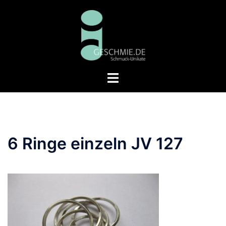
Zum
Inhalt
springen
Menü
umschalten
6 Ringe einzeln JV 127