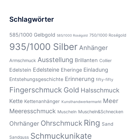
Schlagwörter
585/1000 Gelbgold
750/1000 Roségold
585/1000 Roségold
935/1000 Silber
Anhänger
Ausstellung
Brillanten
Armschmuck
Collier
Edelsteine
Einladung
Edelstein
Eheringe
Erinnerung
Entstehungsgeschichte
fifty-fifty
Fingerschmuck
Gold
Halsschmuck
Meer
Kette
Kettenanhänger
Kunsthandwerkermarkt
Meeresschmuck
Muscheln&Schnecken
Muscheln
Ring
Ohrschmuck
Ohrhänger
Sand
Schmuckunikate
Sandguss