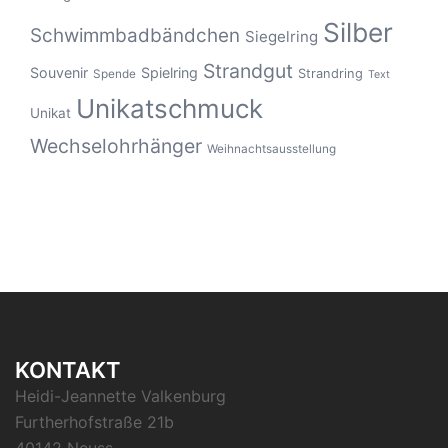
Silber
Schwimmbadbändchen
Siegelring
Strandgut
Souvenir
Spielring
Strandring
Spende
Text
Unikatschmuck
Unikat
Wechselohrhänger
Weihnachtsausstellung
KONTAKT
Heidi-Jeannette Valkenburg
Furtherhofstraße 21b