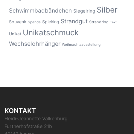
Silber
Schwimmbadbändchen
Siegelring
Strandgut
Souvenir
Spielring
Strandring
Spende
Text
Unikatschmuck
Unikat
Wechselohrhänger
Weihnachtsausstellung
KONTAKT
Heidi-Jeannette Valkenburg
Furtherhofstraße 21b