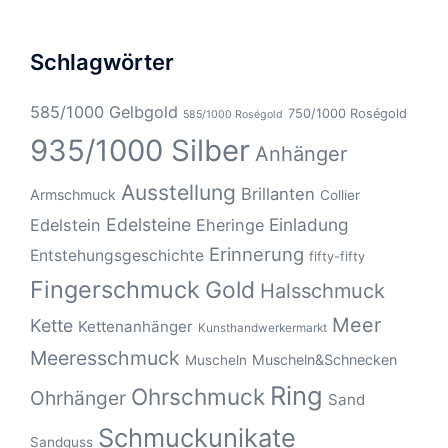
Schlagwörter
585/1000 Gelbgold
750/1000 Roségold
585/1000 Roségold
935/1000 Silber
Anhänger
Ausstellung
Brillanten
Armschmuck
Collier
Edelsteine
Einladung
Edelstein
Eheringe
Erinnerung
Entstehungsgeschichte
fifty-fifty
Fingerschmuck
Gold
Halsschmuck
Meer
Kette
Kettenanhänger
Kunsthandwerkermarkt
Meeresschmuck
Muscheln&Schnecken
Muscheln
Ring
Ohrschmuck
Ohrhänger
Sand
Schmuckunikate
Sandguss