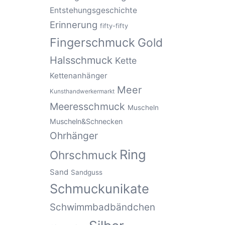
Entstehungsgeschichte
Erinnerung
fifty-fifty
Fingerschmuck
Gold
Halsschmuck
Kette
Kettenanhänger
Meer
Kunsthandwerkermarkt
Meeresschmuck
Muscheln
Muscheln&Schnecken
Ohrhänger
Ring
Ohrschmuck
Sand
Sandguss
Schmuckunikate
Schwimmbadbändchen