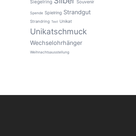
Silber
Siegelring
Souvenir
Strandgut
Spielring
Spende
Unikat
Strandring
Text
Unikatschmuck
Wechselohrhänger
Weihnachtsausstellung