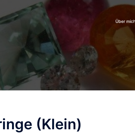
Über mic
inge (Klein)