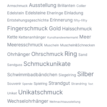
Ausstellung
Brillanten
Armschmuck
Collier
Edelsteine
Einladung
Edelstein
Eheringe
Erinnerung
Entstehungsgeschichte
fifty-fifty
Fingerschmuck
Gold
Halsschmuck
Meer
Kette
Kettenanhänger
Kunsthandwerkermarkt
Meeresschmuck
Muscheln&Schnecken
Muscheln
Ring
Ohrschmuck
Ohrhänger
Sand
Schmuckunikate
Sandguss
Silber
Schwimmbadbändchen
Siegelring
Strandgut
Souvenir
Spielring
Strandring
Spende
Text
Unikatschmuck
Unikat
Wechselohrhänger
Weihnachtsausstellung