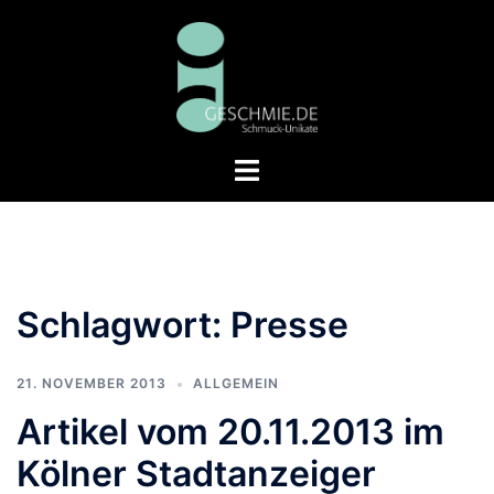
Zum
Inhalt
springen
Menü
umschalten
Schlagwort:
Presse
21. NOVEMBER 2013
ALLGEMEIN
Artikel vom 20.11.2013 im
Kölner Stadtanzeiger