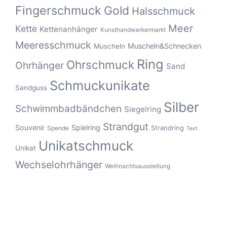
Fingerschmuck
Gold
Halsschmuck
Meer
Kette
Kettenanhänger
Kunsthandwerkermarkt
Meeresschmuck
Muscheln&Schnecken
Muscheln
Ring
Ohrschmuck
Ohrhänger
Sand
Schmuckunikate
Sandguss
Silber
Schwimmbadbändchen
Siegelring
Strandgut
Souvenir
Spielring
Strandring
Spende
Text
Unikatschmuck
Unikat
Wechselohrhänger
Weihnachtsausstellung