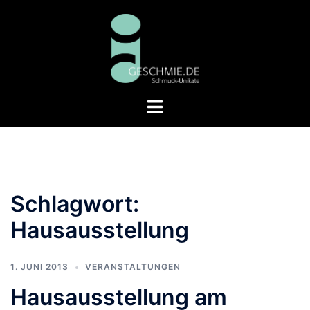
Zum
Inhalt
springen
Menü
umschalten
Schlagwort:
Hausausstellung
1. JUNI 2013
VERANSTALTUNGEN
Hausausstellung am