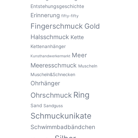
Entstehungsgeschichte
Erinnerung
fifty-fifty
Fingerschmuck
Gold
Halsschmuck
Kette
Kettenanhänger
Meer
Kunsthandwerkermarkt
Meeresschmuck
Muscheln
Muscheln&Schnecken
Ohrhänger
Ring
Ohrschmuck
Sand
Sandguss
Schmuckunikate
Schwimmbadbändchen