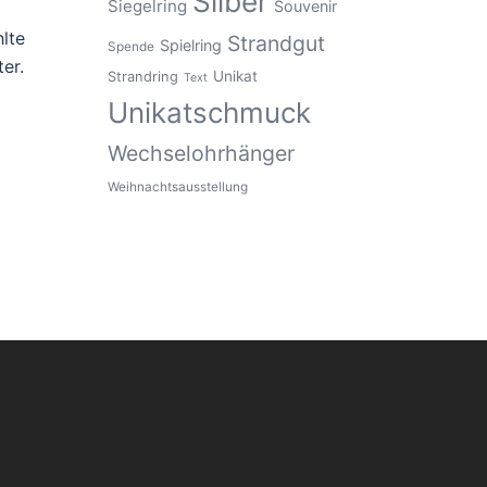
Silber
Siegelring
Souvenir
lte
Strandgut
Spielring
Spende
er.
Unikat
Strandring
Text
Unikatschmuck
Wechselohrhänger
Weihnachtsausstellung