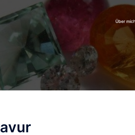
Über mic
avur