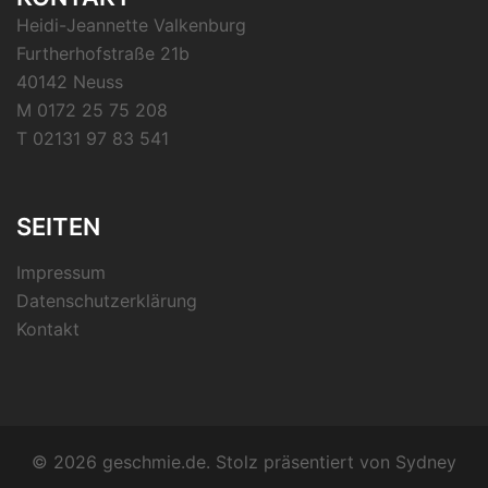
Heidi-Jeannette Valkenburg
Furtherhofstraße 21b
40142 Neuss
M 0172 25 75 208
T 02131 97 83 541
SEITEN
Impressum
Datenschutzerklärung
Kontakt
© 2026 geschmie.de. Stolz präsentiert von
Sydney