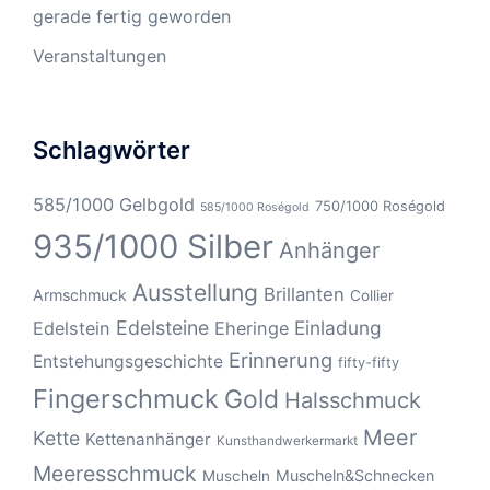
gerade fertig geworden
Veranstaltungen
Schlagwörter
585/1000 Gelbgold
750/1000 Roségold
585/1000 Roségold
935/1000 Silber
Anhänger
Ausstellung
Brillanten
Armschmuck
Collier
Edelsteine
Einladung
Edelstein
Eheringe
Erinnerung
Entstehungsgeschichte
fifty-fifty
Fingerschmuck
Gold
Halsschmuck
Meer
Kette
Kettenanhänger
Kunsthandwerkermarkt
Meeresschmuck
Muscheln&Schnecken
Muscheln